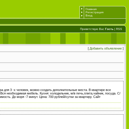
Главная
Регистрация
Вход
Приветствую Вас
Гость
|
RSS
[
Добавить объявление
]
ира для 3 -х человек, можно создать дополнительные места. В квартире все
 Вся необходимая мебель. Кухня: холодильник, м/в печь,плита,чайник, посуда. С/
ость. До моря -7 минут. Цена: 700 рублей/сутки за квартиру. Сайт