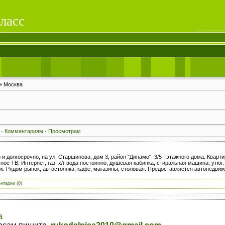
ласс
» Москва
·
Комментариям
·
Просмотрам
 и долгосрочно, на ул. Старшинова, дом 3, район "Динамо". 3/5 –этажного дома. Кварт
ое ТВ, Интернет, газ, х/г вода постоянно, душевая кабинка, стиральная машина, утюг.
. Рядом рынок, автостоянка, кафе, магазины, столовая. Предоставляется автонедвижим
нтарии (0)
а