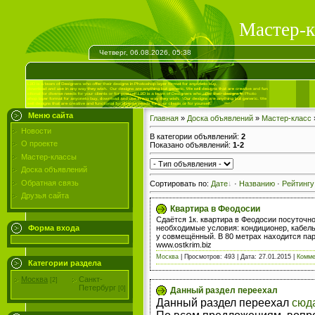
Мастер-к
Четверг, 06.08.2026, 05:38
Меню сайта
Главная
»
Доска объявлений
»
Мастер-класс
Новости
В категории объявлений
:
2
О проекте
Показано объявлений
:
1-2
Мастер-классы
Доска объявлений
Обратная связь
Сортировать по
:
Дате
·
Названию
·
Рейтингу
Друзья сайта
Квартира в Феодосии
Сдаётся 1к. квартира в Феодосии посуточно
необходимые условия: кондиционер, кабельн
Форма входа
у совмещённый. В 80 метрах находится парк
www.ostkrim.biz
Москва
|
Просмотров:
493
|
Дата:
27.01.2015
|
Комме
Категории раздела
Москва
Санкт-
[2]
Петербург
[0]
Данный раздел переехал
Данный раздел переехал
сюд