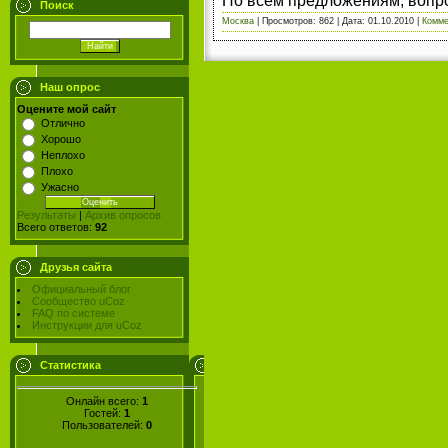
По всем предложениям, воп
Поиск
Москва
|
Просмотров:
862
|
Дата:
01.10.2010
|
Комме
Наш опрос
Оцените мой сайт
Отлично
Хорошо
Неплохо
Плохо
Ужасно
Результаты
|
Архив опросов
Всего ответов:
92
Друзья сайта
Официальный блог
Сообщество uCoz
FAQ по системе
Инструкции для uCoz
Статистика
Онлайн всего:
1
Гостей:
1
Пользователей:
0