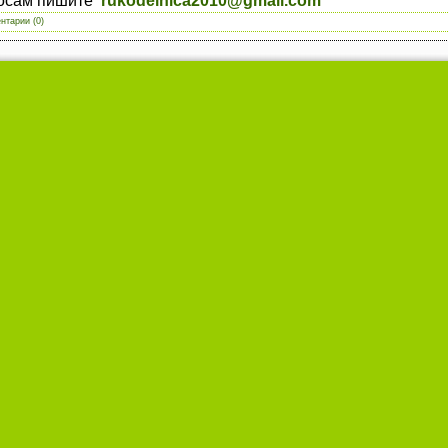
росам пишите
rukodelnica2010@gmail.com
нтарии (0)