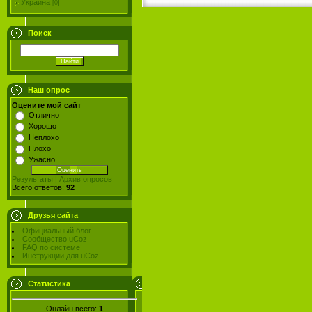
Украина
[0]
Поиск
Наш опрос
Оцените мой сайт
Отлично
Хорошо
Неплохо
Плохо
Ужасно
Результаты
|
Архив опросов
Всего ответов:
92
Друзья сайта
Официальный блог
Сообщество uCoz
FAQ по системе
Инструкции для uCoz
Статистика
Онлайн всего:
1