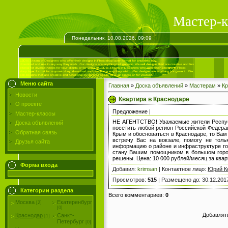
Мастер-к
Понедельник, 10.08.2026, 09:09
Меню сайта
Главная
»
Доска объявлений
»
Мастерам
»
Кр
Новости
Квартира в Краснодаре
О проекте
Предложение |
Мастер-классы
НЕ АГЕНТСТВО! Уважаемые жители Республ
Доска объявлений
посетить любой регион Российской Федерац
Обратная связь
Крым и обосноваться в Краснодаре, то Вам
встречу Вас на вокзале, помогу не тол
Друзья сайта
информацию о районе и инфраструктуре гор
стану Вашим помощником в большом город
решены. Цена: 10 000 рублей/месяц за кварт
Форма входа
Добавил
:
krimsan
|
Контактное лицо
:
Юрий К
Просмотров
:
515
|
Размещено до
: 30.12.201
Категории раздела
Всего комментариев
:
0
Москва
Екатеренбург
[2]
[0]
Добавлят
Краснодар
Санкт-
[1]
Петербург
[0]