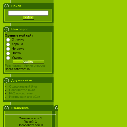
Поиск
Наш опрос
Оцените мой сайт
Отлично
Хорошо
Неплохо
Плохо
Ужасно
Результаты
|
Архив опросов
Всего ответов:
92
Друзья сайта
Официальный блог
Сообщество uCoz
FAQ по системе
Инструкции для uCoz
Статистика
Онлайн всего:
1
Гостей:
1
Пользователей:
0