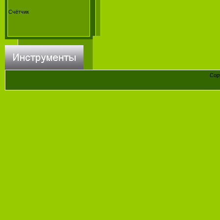
Счётчик
Cop
Конст