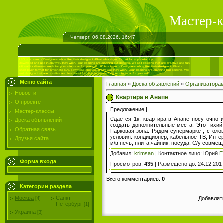
Мастер-к
Четверг, 06.08.2026, 16:47
Меню сайта
Главная
»
Доска объявлений
»
Организатора
Новости
Квартира в Анапе
О проекте
Предложение |
Мастер-классы
Сдаётся 1к. квартира в Анапе посуточно и
Доска объявлений
создать дополнительные места. Это тихий 
Обратная связь
Парковая зона. Рядом супермаркет, столов
условия: кондиционер, кабельное ТВ, Инте
Друзья сайта
м/в печь, плита,чайник, посуда. С/у совме
Добавил
:
krimsan
|
Контактное лицо
:
Юрий
E
Форма входа
Просмотров
:
435
|
Размещено до
: 24.12.201
Всего комментариев
:
0
Категории раздела
Москва
Санкт-
Добавлят
[4]
Петербург
[1]
Украина
[3]