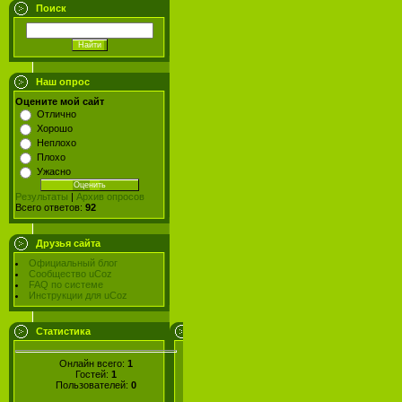
Поиск
Наш опрос
Оцените мой сайт
Отлично
Хорошо
Неплохо
Плохо
Ужасно
Результаты
|
Архив опросов
Всего ответов:
92
Друзья сайта
Официальный блог
Сообщество uCoz
FAQ по системе
Инструкции для uCoz
Статистика
Онлайн всего:
1
Гостей:
1
Пользователей:
0