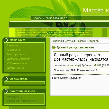
Мастер-к
Суббота, 08.08.2026, 04:32
Меню сайта
Главная
»
Статьи
»
Декор
»
Интерьер
Новости
Данный раздел переехал
О проекте
Данный раздел переехал.
Мастер-классы
Все мастер-классы находятся
Доска объявлений
Обратная связь
Категория
:
Интерьер
|
Добавил
:
Mell01
(15.1
Друзья сайта
Просмотров
:
863
|
Комментарии
:
2
Всего комментариев
:
0
Форма входа
Категории раздела
Интерьер
[1]
Предметы интерьера
[0]