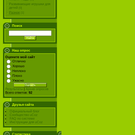
Развивающие игрушки для
детей
[0]
Разное
[1]
Поиск
Наш опрос
Оцените мой сайт
Отлично
Хорошо
Неплохо
Плохо
Ужасно
Результаты
|
Архив опросов
Всего ответов:
92
Друзья сайта
Официальный блог
Сообщество uCoz
FAQ по системе
Инструкции для uCoz
Статистика