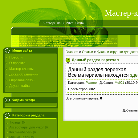
Мастер-к
Четверг, 06.08.2026, 08:04
Меню сайта
Главная
»
Статьи
»
Куклы и игрушки для дете
Новости
Данный раздел переехал
О проекте
Данный раздел переехал.
Мастер-классы
Все материалы находятся
зде
Доска объявлений
Обратная связь
Категория
:
Разное
|
Добавил
:
Mell01
(30.10.2
Друзья сайта
Просмотров
:
802
Всего комментариев
:
0
Форма входа
Добавлят
Категории раздела
Тильды
[0]
Аксессуары для кукол
[0]
Куклы-обереги
[0]
Мишки Тедди
[0]