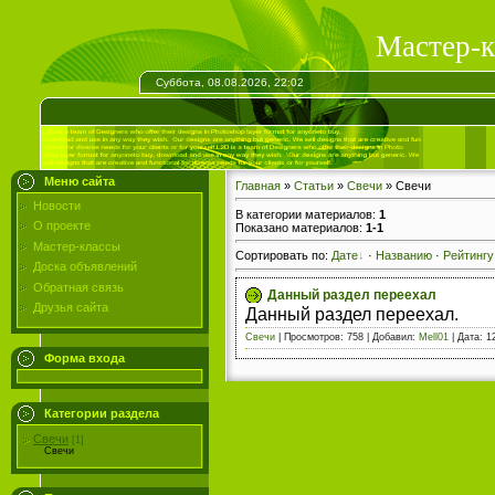
Мастер-к
Суббота, 08.08.2026, 22:02
Меню сайта
Главная
»
Статьи
»
Свечи
» Свечи
Новости
В категории материалов
:
1
О проекте
Показано материалов
:
1-1
Мастер-классы
Сортировать по
:
Дате
·
Названию
·
Рейтингу
Доска объявлений
Обратная связь
Данный раздел переехал
Друзья сайта
Данный раздел переехал.
Свечи
|
Просмотров:
758
|
Добавил:
Mell01
|
Дата:
1
Форма входа
Категории раздела
Свечи
[1]
Свечи