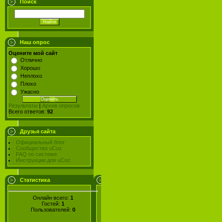
Поиск
Наш опрос
Оцените мой сайт
Отлично
Хорошо
Неплохо
Плохо
Ужасно
Результаты
|
Архив опросов
Всего ответов:
92
Друзья сайта
Официальный блог
Сообщество uCoz
FAQ по системе
Инструкции для uCoz
Статистика
Онлайн всего:
1
Гостей:
1
Пользователей:
0