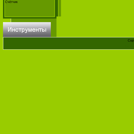
Счётчик
Cop
Конст